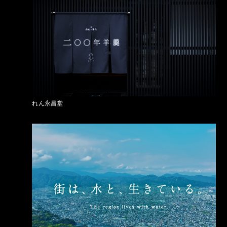
れん永昌堂