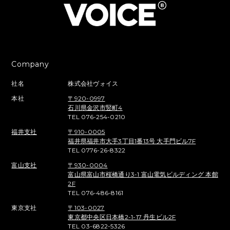
Company
社名
株式会社ヴォイス
本社
〒920-0997
石川県金沢市竪町4
TEL 076-254-0210
福井支社
〒910-0005
福井県福井市大手3丁目1番13号 大手門ビル7F
TEL 0776-26-8322
富山支社
〒930-0004
富山県富山市桜橋通り3-1 富山電気ビルディング 本館
2F
TEL 076-486-8161
東京支社
〒103-0027
東京都中央区日本橋2-1-17 丹生ビル2F
TEL 03-6822-5326