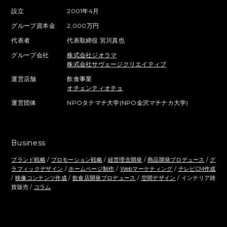
設立
2001年4月
グループ資本金
2,000万円
代表者
代表取締役 宮川真也
グループ会社
株式会社ジオラマ
株式会社サヴェージクリエイティブ
運営店舗
飲食事業
オチェンティオチョ
運営団体
NPOタテマチ大学(NPO金沢マチナカ大学)
Business
ブランド戦略
/
プロモーション戦略
/
経営理念開発
/
商品開発プロデュース
/
グ
ラフィックデザイン
/
ホームページ制作
/
Webマーケティング
/
テレビCM作成
/
映像コンテンツ作成
/
飲食店開発プロデュース
/
空間デザイン
/ インテリア雑
貨販売 /
コラム