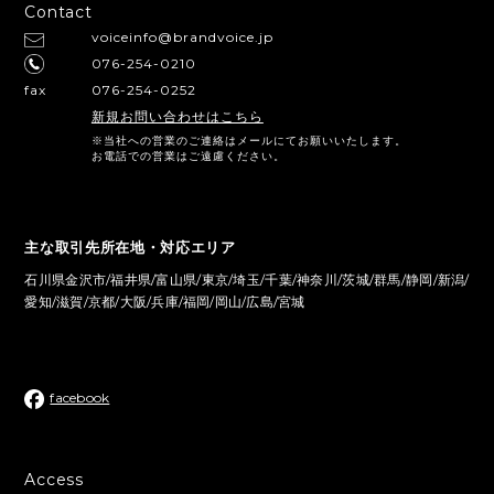
Contact
voiceinfo@brandvoice.jp
076-254-0210
fax
076-254-0252
新規お問い合わせはこちら
※当社への営業のご連絡はメールにてお願いいたします。
お電話での営業はご遠慮ください。
主な取引先所在地・対応エリア
石川県金沢市/福井県/富山県/東京/埼玉/千葉/神奈川/茨城/群馬/静岡/新潟/
愛知/滋賀/京都/大阪/兵庫/福岡/岡山/広島/宮城
facebook
Access