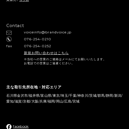
Contact
voiceinfo@brandvoice.jp
076-254-0210
fax
076-254-0252
新規お問い合わせはこちら
※当社への営業のご連絡はメールにてお願いいたします。
お電話での営業はご遠慮ください。
主な取引先所在地・対応エリア
石川県金沢市/福井県/富山県/東京/埼玉/千葉/神奈川/茨城/群馬/静岡/新潟/
愛知/滋賀/京都/大阪/兵庫/福岡/岡山/広島/宮城
facebook