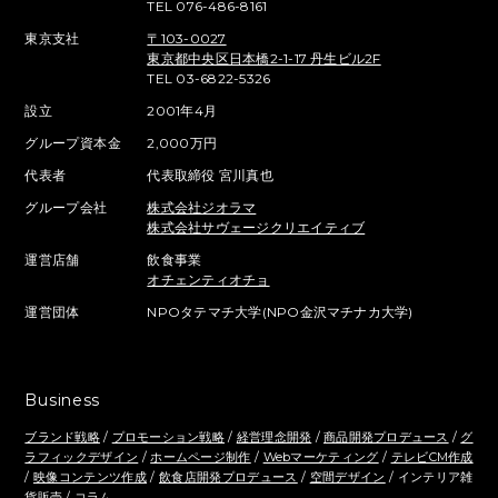
TEL 076-486-8161
東京支社
〒103-0027
東京都中央区日本橋2-1-17 丹生ビル2F
TEL 03-6822-5326
設立
2001年4月
グループ資本金
2,000万円
代表者
代表取締役 宮川真也
グループ会社
株式会社ジオラマ
株式会社サヴェージクリエイティブ
運営店舗
飲食事業
オチェンティオチョ
運営団体
NPOタテマチ大学(NPO金沢マチナカ大学)
Business
ブランド戦略
/
プロモーション戦略
/
経営理念開発
/
商品開発プロデュース
/
グ
ラフィックデザイン
/
ホームページ制作
/
Webマーケティング
/
テレビCM作成
/
映像コンテンツ作成
/
飲食店開発プロデュース
/
空間デザイン
/ インテリア雑
貨販売 /
コラム