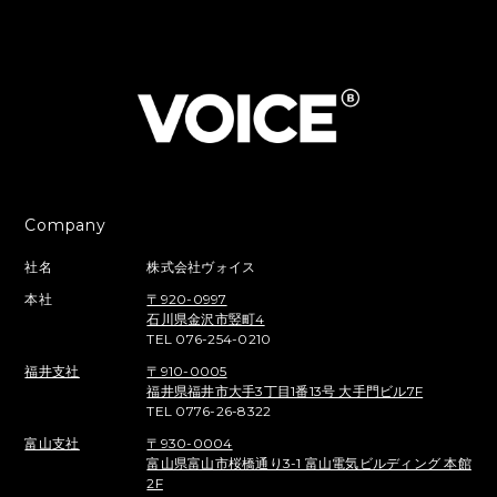
Company
社名
株式会社ヴォイス
本社
〒920-0997
石川県金沢市竪町4
TEL 076-254-0210
福井支社
〒910-0005
福井県福井市大手3丁目1番13号 大手門ビル7F
TEL 0776-26-8322
富山支社
〒930-0004
富山県富山市桜橋通り3-1 富山電気ビルディング 本館
2F