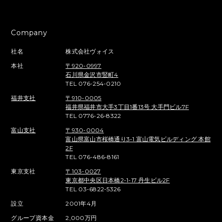
Company
社名
株式会社ヴォイス
本社
〒920-0997
石川県金沢市竪町4
TEL 076-254-0210
福井支社
〒910-0005
福井県福井市大手3丁目1番13号 大手門ビル7F
TEL 0776-26-8322
富山支社
〒930-0004
富山県富山市桜橋通り3-1 富山電気ビルディング 本館
2F
TEL 076-486-8161
東京支社
〒103-0027
東京都中央区日本橋2-1-17 丹生ビル2F
TEL 03-6822-5326
設立
2001年4月
グループ資本金
2,000万円