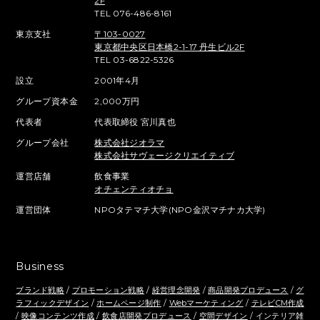
2F
TEL 076-486-8161
東京支社
〒103-0027
東京都中央区日本橋2-1-17 丹生ビル2F
TEL 03-6822-5326
設立
2001年4月
グループ資本金
2,000万円
代表者
代表取締役 宮川真也
グループ会社
株式会社ジオラマ
株式会社サヴェージクリエイティブ
運営店舗
飲食事業
オチェンティオチョ
運営団体
NPOタテマチ大学(NPO金沢マチナカ大学)
Business
ブランド戦略
/
プロモーション戦略
/
経営理念開発
/
商品開発プロデュース
/
グ
ラフィックデザイン
/
ホームページ制作
/
Webマーケティング
/
テレビCM作成
/
映像コンテンツ作成
/
飲食店開発プロデュース
/
空間デザイン
/ インテリア雑