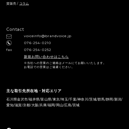
貨販売 /
コラム
Contact
voiceinfo@brandvoice.jp
076-254-0210
fax
076-254-0252
新規お問い合わせはこちら
※当社への営業のご連絡はメールにてお願いいたします。
お電話での営業はご遠慮ください。
主な取引先所在地・対応エリア
石川県金沢市/福井県/富山県/東京/埼玉/千葉/神奈川/茨城/群馬/静岡/新潟/
愛知/滋賀/京都/大阪/兵庫/福岡/岡山/広島/宮城