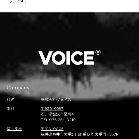
る」です。
Company
社名
株式会社ヴォイス
本社
〒920-0997
石川県金沢市竪町4
TEL 076-254-0210
福井支社
〒910-0005
福井県福井市大手3丁目1番13号 大手門ビル7F