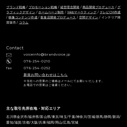
ブランド戦略
/
プロモーション戦略
/
経営理念開発
/
商品開発プロデュース
/
グ
ラフィックデザイン
/
ホームページ制作
/
Webマーケティング
/
テレビCM作成
/
映像コンテンツ作成
/
飲食店開発プロデュース
/
空間デザイン
/ インテリア雑
貨販売 /
コラム
Contact
voiceinfo@brandvoice.jp
076-254-0210
fax
076-254-0252
新規お問い合わせはこちら
※当社への営業のご連絡はメールにてお願いいたします。
お電話での営業はご遠慮ください。
主な取引先所在地・対応エリア
石川県金沢市/福井県/富山県/東京/埼玉/千葉/神奈川/茨城/群馬/静岡/新潟/
愛知/滋賀/京都/大阪/兵庫/福岡/岡山/広島/宮城