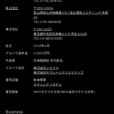
TEL 0776-26-8322
富山支社
〒930-0004
富山県富山市桜橋通り3-1 富山電気ビルディング 本館
2F
TEL 076-486-8161
東京支社
〒103-0027
東京都中央区日本橋2-1-17 丹生ビル2F
TEL 03-6822-5326
設立
2001年4月
グループ資本金
2,000万円
代表者
代表取締役 宮川真也
グループ会社
株式会社ジオラマ
株式会社サヴェージクリエイティブ
運営店舗
飲食事業
オチェンティオチョ
運営団体
NPOタテマチ大学(NPO金沢マチナカ大学)
Business