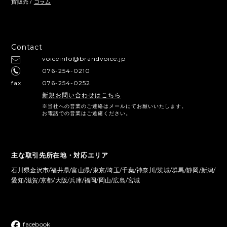
貨販売 /
コラム
Contact
voiceinfo@brandvoice.jp
076-254-0210
fax
076-254-0252
新規お問い合わせはこちら
※当社への営業のご連絡はメールにてお願いいたします。
お電話での営業はご遠慮ください。
主な取引先所在地・対応エリア
石川県金沢市/福井県/富山県/東京/埼玉/千葉/神奈川/茨城/群馬/静岡/新潟/
愛知/滋賀/京都/大阪/兵庫/福岡/岡山/広島/宮城
facebook