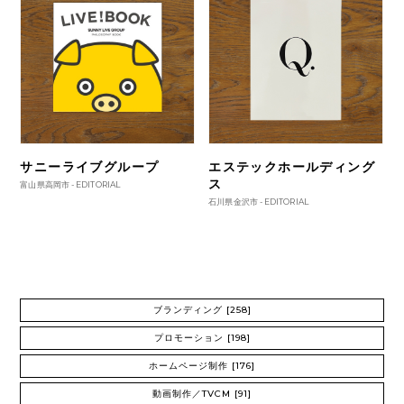
サニーライブグループ
エステックホールディング
ス
富山県高岡市 -
EDITORIAL
石川県金沢市 -
EDITORIAL
ブランディング
[258]
プロモーション
[198]
ホームページ制作
[176]
動画制作／TVCM
[91]