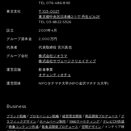
TEL 076-486-8161
東京支社
〒103-0027
東京都中央区日本橋2-1-17 丹生ビル2F
TEL 03-6822-5326
設立
2001年4月
グループ資本金
2,000万円
代表者
代表取締役 宮川真也
グループ会社
株式会社ジオラマ
株式会社サヴェージクリエイティブ
運営店舗
飲食事業
オチェンティオチョ
運営団体
NPOタテマチ大学(NPO金沢マチナカ大学)
Business
ブランド戦略
/
プロモーション戦略
/
経営理念開発
/
商品開発プロデュース
/
グ
ラフィックデザイン
/
ホームページ制作
/
Webマーケティング
/
テレビCM作成
/
映像コンテンツ作成
/
飲食店開発プロデュース
/
空間デザイン
/ インテリア雑