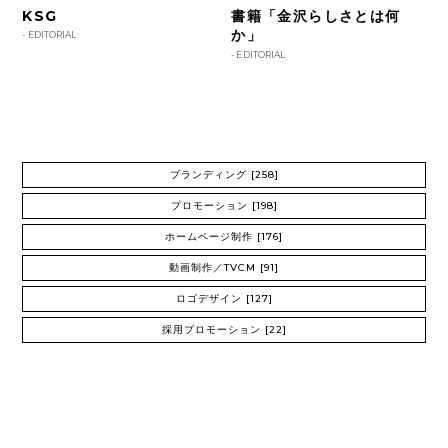
KSG
書籍「金沢らしさとは何
か」
-
EDITORIAL
-
EDITORIAL
ブランディング
[258]
プロモーション
[198]
ホームページ制作
[176]
動画制作／TVCM
[91]
ロゴデザイン
[127]
採用プロモーション
[22]