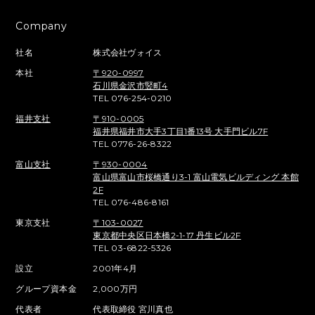
Company
社名
株式会社ヴォイス
本社
〒920-0997
石川県金沢市竪町4
TEL 076-254-0210
福井支社
〒910-0005
福井県福井市大手3丁目1番13号 大手門ビル7F
TEL 0776-26-8322
富山支社
〒930-0004
富山県富山市桜橋通り3-1 富山電気ビルディング 本館
2F
TEL 076-486-8161
東京支社
〒103-0027
東京都中央区日本橋2-1-17 丹生ビル2F
TEL 03-6822-5326
設立
2001年4月
グループ資本金
2,000万円
代表者
代表取締役 宮川真也