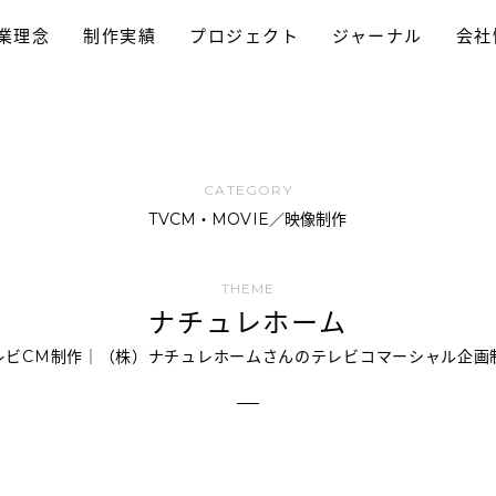
業理念
制作実績
プロジェクト
ジャーナル
会社
採用プロモーション
パンフレット制作
ホームページ制作
動画制作/TVCM
プロモーション
ブランディング
ロゴデザイン
TVCM・MOVIE／映像制作
ナチュレホーム
レビCM制作｜（株）ナチュレホームさんのテレビコマーシャル企画