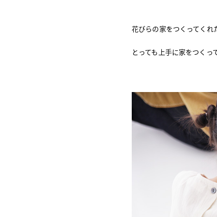
花びらの家をつくってくれ
とっても上手に家をつくっ
Copyright (C) VOICE co.,ltd.