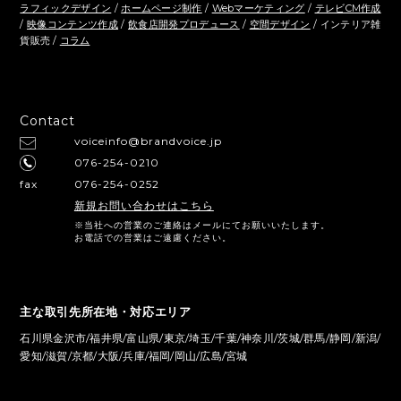
ラフィックデザイン
/
ホームページ制作
/
Webマーケティング
/
テレビCM作成
/
映像コンテンツ作成
/
飲食店開発プロデュース
/
空間デザイン
/ インテリア雑
貨販売 /
コラム
Contact
voiceinfo@brandvoice.jp
076-254-0210
fax
076-254-0252
新規お問い合わせはこちら
※当社への営業のご連絡はメールにてお願いいたします。
お電話での営業はご遠慮ください。
主な取引先所在地・対応エリア
石川県金沢市/福井県/富山県/東京/埼玉/千葉/神奈川/茨城/群馬/静岡/新潟/
愛知/滋賀/京都/大阪/兵庫/福岡/岡山/広島/宮城