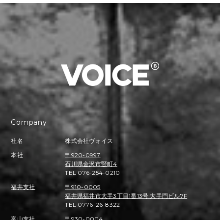
Company
社名
株式会社ヴォイス
本社
〒920-0997
石川県金沢市竪町4
TEL 076-254-0210
福井支社
〒910-0005
福井県福井市大手3丁目1番13号 大手門ビル7F
TEL 0776-26-8322
富山支社
〒930-0004