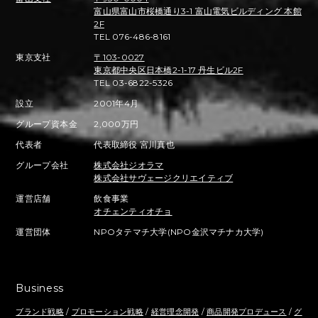
富山県富山市桜橋通り3-1 富山電気ビルディング 本館
2F
TEL 076-486-8161
東京支社
〒103-0027
東京都中央区日本橋2-1-17 丹生ビル2F
TEL 03-6822-5326
設立
2001年4月
グループ資本金
2,000万円
代表者
代表取締役 宮川真也
グループ会社
株式会社ジオラマ
株式会社サヴェージクリエイティブ
運営店舗
飲食事業
オチェンティオチョ
運営団体
NPOタテマチ大学(NPO金沢マチナカ大学)
Business
ブランド戦略
/
プロモーション戦略
/
経営理念開発
/
商品開発プロデュース
/
グ