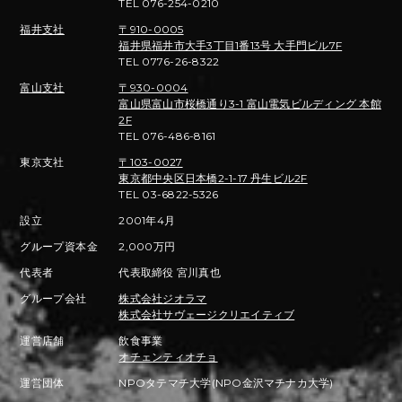
TEL 076-254-0210
福井支社
〒910-0005
福井県福井市大手3丁目1番13号 大手門ビル7F
TEL 0776-26-8322
富山支社
〒930-0004
富山県富山市桜橋通り3-1 富山電気ビルディング 本館
2F
TEL 076-486-8161
東京支社
〒103-0027
東京都中央区日本橋2-1-17 丹生ビル2F
TEL 03-6822-5326
設立
2001年4月
グループ資本金
2,000万円
代表者
代表取締役 宮川真也
グループ会社
株式会社ジオラマ
株式会社サヴェージクリエイティブ
運営店舗
飲食事業
オチェンティオチョ
運営団体
NPOタテマチ大学(NPO金沢マチナカ大学)