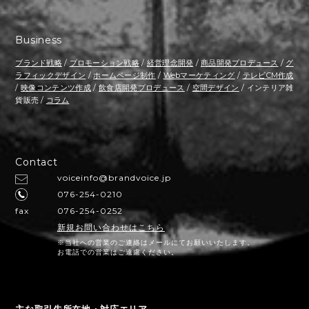
Business
ブランド戦略
/
プロモーション戦略
/
経営理念開発
/
商品開発プロデュース
/
グ
ラフィックデザイン
/
ホームページ制作
/
Webマーケティング
/
テレビCM作成
/
映像コンテンツ作成
/
飲食店開発プロデュース
/
空間デザイン
/ インテリア雑
貨販売 /
コラム
Contact
voiceinfo@brandvoice.jp
076-254-0210
fax
076-254-0252
新規お問い合わせはこちら
※当社への営業のご連絡はメールにてお願いいたします。
お電話での営業はご遠慮ください。
主な取引先所在地・対応エリア