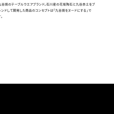
九谷焼のテーブルウエアブランド。石川産の花坂陶石と九谷赤土をブ
レンドして開発した商品のコンセプトは「九谷焼をヌードにする」で
す。