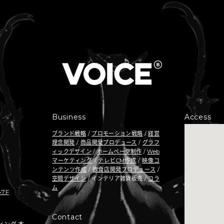
Business
Access
ブランド戦略
/
プロモーション戦略
/
経営
理念開発
/
商品開発プロデュース
/
グラフ
ィックデザイン
/
ホームページ制作
/
Web
マーケティング
/
テレビCM作成
/
映像コ
ンテンツ作成
/
飲食店開発プロデュース
/
空間デザイン
/ インテリア雑貨販売 /
コラ
ム
7F
Contact