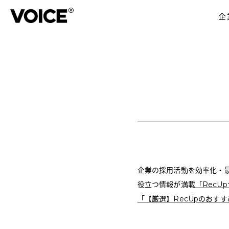
企
企業の採用活動を効率化・
役立つ情報が満載
「RecU
「【厳選】RecUpのおす