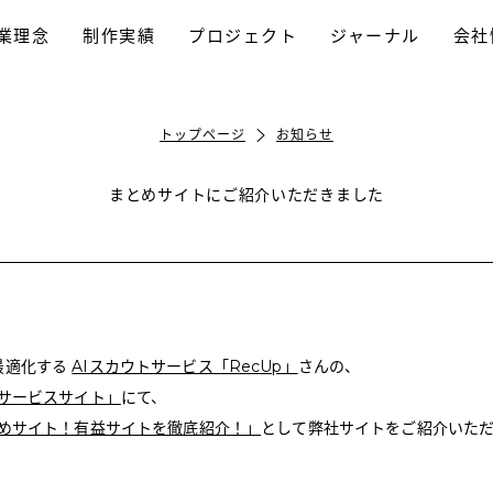
業理念
制作実績
プロジェクト
ジャーナル
会社
採用プロモーション
パンフレット制作
ホームページ制作
動画制作/TVCM
プロモーション
ブランディング
ロゴデザイン
トップページ
お知らせ
まとめサイトにご紹介いただきました
最適化する
AIスカウトサービス「RecUp」
さんの、
pサービスサイト」
にて、
すめサイト！有益サイトを徹底紹介！」
として弊社サイトをご紹介いた