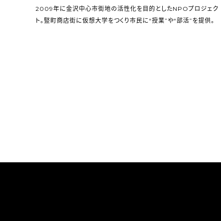
2009年に金沢中心市街地の活性化を目的としたNPOプロジェク
ト。竪町商店街に仮想大学をつくり市民に“授業”や“部活”を提供。