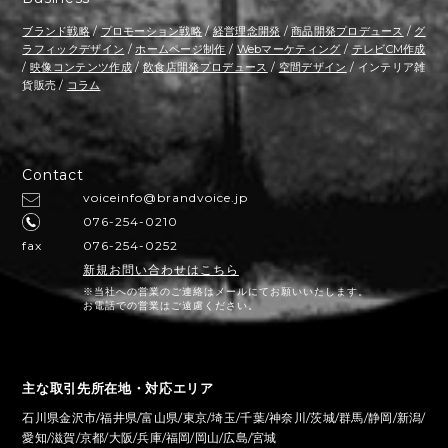
ブランド戦略
/
プロモーション戦略
/
経営理念開発
/
商品開発プロデュース
/
グ
ラフィックデザイン
/
ホームページ制作
/
Webマーケティング
/
テレビCM作成
/
映像コンテンツ作成
/
飲食店開発プロデュース
/
空間デザイン
/ インテリア雑
貨販売 /
コラム
Contact
voiceinfo@brandvoice.jp
076-254-0210
fax
076-254-0252
新規お問い合わせはこちら
※当社への営業のご連絡はメールにてお願いいたします。
お電話での営業はご遠慮ください。
主な取引先所在地・対応エリア
石川県金沢市/福井県/富山県/東京/埼玉/千葉/神奈川/茨城/群馬/静岡/新潟/
愛知/滋賀/京都/大阪/兵庫/福岡/岡山/広島/宮城