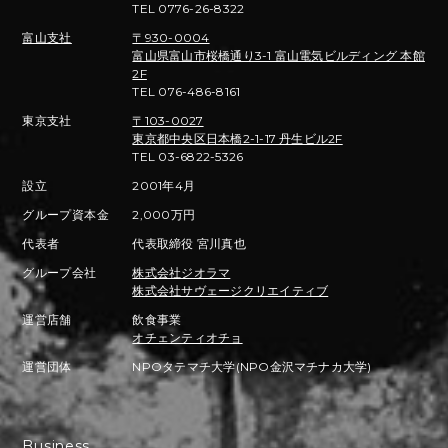
TEL 0776-26-8322
富山支社
〒930-0004
富山県富山市桜橋通り3-1 富山電気ビルディング 本館
2F
TEL 076-486-8161
東京支社
〒103-0027
東京都中央区日本橋2-1-17 丹生ビル2F
TEL 03-6822-5326
設立
2001年4月
グループ資本金
2,000万円
代表者
代表取締役 宮川真也
グループ会社
株式会社ジオラマ
株式会社サヴェージクリエイティブ
運営店舗
飲食事業
オチェンティオチョ
運営団体
NPOタテマチ大学(NPO金沢マチナカ大学)
Business