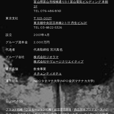
富山県富山市桜橋通り3-1 富山電気ビルディング 本館
2F
TEL 076-486-8161
東京支社
〒103-0027
東京都中央区日本橋2-1-17 丹生ビル2F
TEL 03-6822-5326
設立
2001年4月
グループ資本金
2,000万円
代表者
代表取締役 宮川真也
グループ会社
株式会社ジオラマ
株式会社サヴェージクリエイティブ
運営店舗
飲食事業
オチェンティオチョ
運営団体
NPOタテマチ大学(NPO金沢マチナカ大学)
Business
ブランド戦略
/
プロモーション戦略
/
経営理念開発
/
商品開発プロデュース
/
グ
ラフィックデザイン
/
ホームページ制作
/
Webマーケティング
/
テレビCM作成