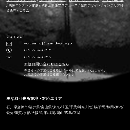
/
映像コンテンツ作成
/
飲食店開発プロデュース
/
空間デザイン
/ インテリア雑
貨販売 /
コラム
Contact
voiceinfo@brandvoice.jp
076-254-0210
fax
076-254-0252
新規お問い合わせはこちら
※当社への営業のご連絡はメールにてお願いいたします。
お電話での営業はご遠慮ください。
主な取引先所在地・対応エリア
石川県金沢市/福井県/富山県/東京/埼玉/千葉/神奈川/茨城/群馬/静岡/新潟/
愛知/滋賀/京都/大阪/兵庫/福岡/岡山/広島/宮城