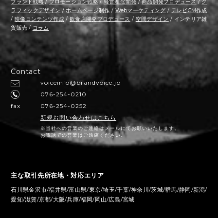
ブランド戦略
/
プロモーション戦略
/
経営理念開発
/
商品開発プロデュース
/
グ
ラフィックデザイン
/
ホームページ制作
/
Webマーケティング
/
テレビCM作成
/
映像コンテンツ作成
/
飲食店開発プロデュース
/
空間デザイン
/ インテリア雑
貨販売 /
コラム
Contact
voiceinfo@brandvoice.jp
076-254-0210
fax
076-254-0252
新規お問い合わせはこちら
※当社への営業のご連絡はメールにてお願いいたします。
お電話での営業はご遠慮ください。
主な取引先所在地・対応エリア
石川県金沢市/福井県/富山県/東京/埼玉/千葉/神奈川/茨城/群馬/静岡/新潟/
愛知/滋賀/京都/大阪/兵庫/福岡/岡山/広島/宮城