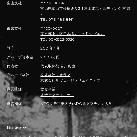
富山支社
〒930-0004
富山県富山市桜橋通り3-1 富山電気ビルディング 本館
2F
TEL 076-486-8161
東京支社
〒103-0027
東京都中央区日本橋2-1-17 丹生ビル2F
TEL 03-6822-5326
設立
2001年4月
グループ資本金
2,000万円
代表者
代表取締役 宮川真也
グループ会社
株式会社ジオラマ
株式会社サヴェージクリエイティブ
運営店舗
飲食事業
オチェンティオチョ
運営団体
NPOタテマチ大学(NPO金沢マチナカ大学)
Business