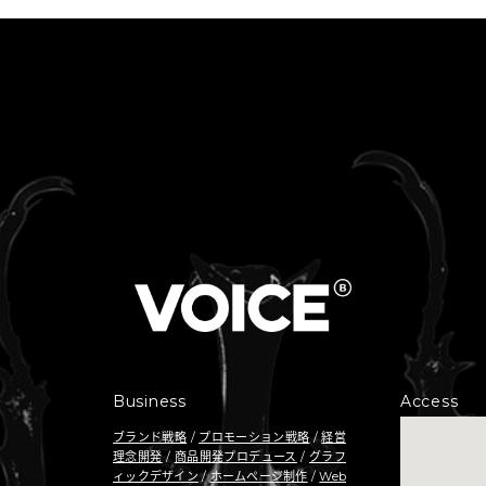
Business
Access
ブランド戦略
/
プロモーション戦略
/
経営
理念開発
/
商品開発プロデュース
/
グラフ
ィックデザイン
/
ホームページ制作
/
Web