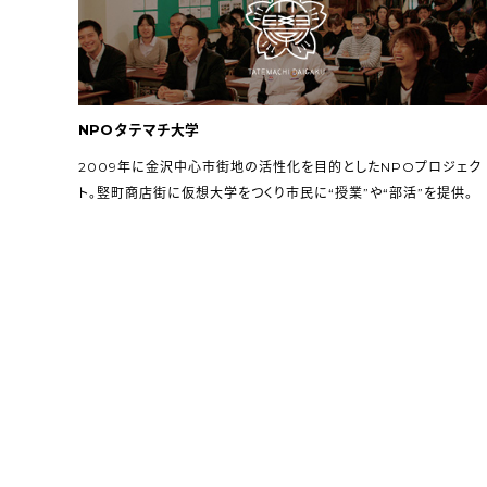
Copyright (C) VOICE co.,ltd.
NPOタテマチ大学
2009年に金沢中心市街地の活性化を目的としたNPOプロジェク
ト。竪町商店街に仮想大学をつくり市民に“授業”や“部活”を提供。