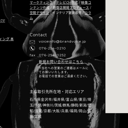
マーケティング
/
テレビCM作成
/
映像コ
ンテンツ作成
/
飲食店開発プロデュース
/
空間デザイン
/ インテリア雑貨販売 /
コラ
ム
7F
Contact
ィング 本
voiceinfo@brandvoice.jp
076-254-0210
fax
076-254-0252
新規お問い合わせはこちら
※当社への営業のご連絡はメールに
てお願いいたします。
お電話での営業はご遠慮ください。
主な取引先所在地・対応エリア
石川県金沢市/福井県/富山県/東京/埼
玉/千葉/神奈川/茨城/群馬/静岡/新潟/愛
知/滋賀/京都/大阪/兵庫/福岡/岡山/広
島/宮城
)