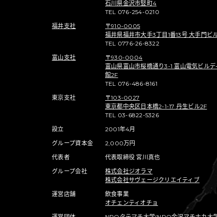
石川県金沢市竪町4
TEL 076-254-0210
福井支社
〒910-0005
福井県福井市大手3丁目1番13号 大手門ビル
TEL 0776-26-8322
富山支社
〒930-0004
富山県富山市桜橋通り3-1 富山電気ビルデ
館2F
TEL 076-486-8161
東京支社
〒103-0027
東京都中央区日本橋2-1-17 丹生ビル2F
TEL 03-6822-5326
設立
2001年4月
グループ資本金
2,000万円
代表者
代表取締役 宮川真也
グループ会社
株式会社ジオラマ
株式会社サヴェージクリエイティブ
運営店舗
飲食事業
オチェンティオチョ
運営団体
NPOタテマチ大学(NPO金沢マチナカ大学