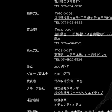
石川県金沢市竪町4
TEL 076-254-0210
福井支社
〒910-0005
福井県福井市大手3丁目1番13号 大手門ビル
TEL 0776-26-8322
富山支社
〒930-0004
富山県富山市桜橋通り3-1 富山電気ビルデ
館2F
TEL 076-486-8161
東京支社
〒103-0027
東京都中央区日本橋2-1-17 丹生ビル2F
TEL 03-6822-5326
設立
2001年4月
グループ資本金
2,000万円
代表者
代表取締役 宮川真也
グループ会社
株式会社ジオラマ
株式会社サヴェージクリエイティブ
運営店舗
飲食事業
オチェンティオチョ
運営団体
NPOタテマチ大学(NPO金沢マチナカ大学