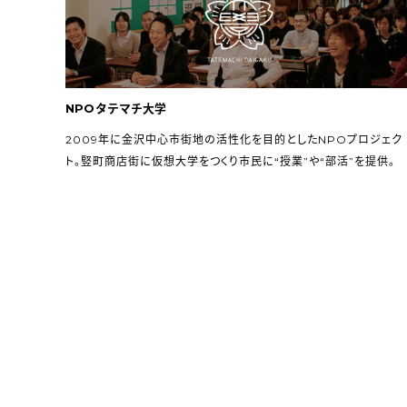
Copyright (C) VOICE co.,ltd.
NPOタテマチ大学
2009年に金沢中心市街地の活性化を目的としたNPOプロジェク
ト。竪町商店街に仮想大学をつくり市民に“授業”や“部活”を提供。