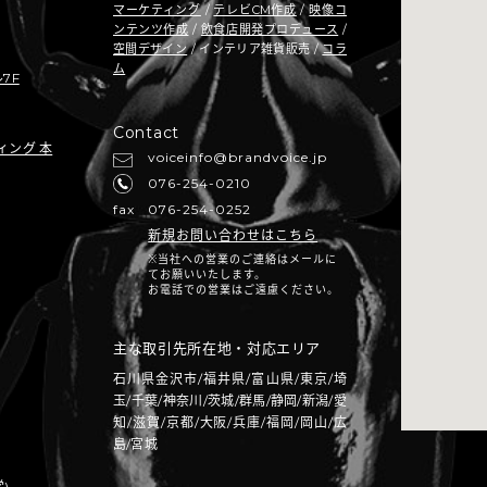
マーケティング
/
テレビCM作成
/
映像コ
ンテンツ作成
/
飲食店開発プロデュース
/
空間デザイン
/ インテリア雑貨販売 /
コラ
ム
7F
Contact
ィング 本
voiceinfo@brandvoice.jp
076-254-0210
fax
076-254-0252
新規お問い合わせはこちら
※当社への営業のご連絡はメールに
てお願いいたします。
お電話での営業はご遠慮ください。
主な取引先所在地・対応エリア
石川県金沢市/福井県/富山県/東京/埼
玉/千葉/神奈川/茨城/群馬/静岡/新潟/愛
知/滋賀/京都/大阪/兵庫/福岡/岡山/広
島/宮城
)