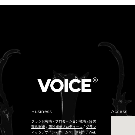
Business
Access
ブランド戦略
/
プロモーション戦略
/
経営
理念開発
/
商品開発プロデュース
/
グラフ
ィックデザイン
/
ホームページ制作
/
Web