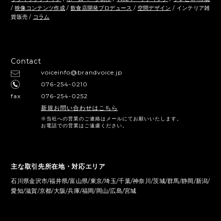
/
映像コンテンツ作成
/
飲食店開発プロデュース
/
空間デザイン
/ インテリア雑
貨販売 /
コラム
Contact
voiceinfo@brandvoice.jp
076-254-0210
fax
076-254-0252
新規お問い合わせはこちら
※当社への営業のご連絡はメールにてお願いいたします。
お電話での営業はご遠慮ください。
主な取引先所在地・対応エリア
石川県金沢市/福井県/富山県/東京/埼玉/千葉/神奈川/茨城/群馬/静岡/新潟/
愛知/滋賀/京都/大阪/兵庫/福岡/岡山/広島/宮城