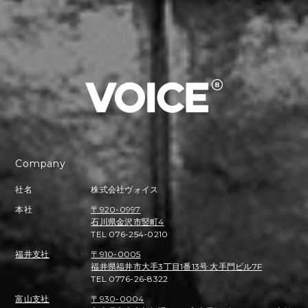
Company
社名
株式会社ヴォイス
本社
〒920-0997
石川県金沢市竪町4
TEL 076-254-0210
福井支社
〒910-0005
福井県福井市大手3丁目1番13号 大手門ビル7F
TEL 0776-26-8322
富山支社
〒930-0004