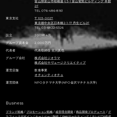
富山県富山市桜橋通り3-1 富山電気ビルディング 本館
2F
TEL 076-486-8161
東京支社
〒103-0027
東京都中央区日本橋2-1-17 丹生ビル2F
TEL 03-6822-5326
設立
2001年4月
グループ資本金
2,000万円
代表者
代表取締役 宮川真也
グループ会社
株式会社ジオラマ
株式会社サヴェージクリエイティブ
運営店舗
飲食事業
オチェンティオチョ
運営団体
NPOタテマチ大学(NPO金沢マチナカ大学)
Business
ブランド戦略
/
プロモーション戦略
/
経営理念開発
/
商品開発プロデュース
/
グ
ラフィックデザイン
/
ホームページ制作
/
Webマーケティング
/
テレビCM作成