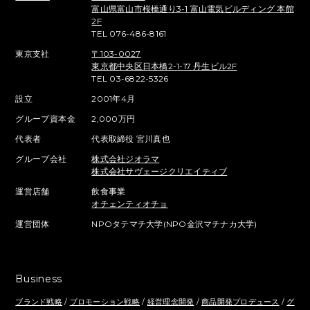
富山県富山市桜橋通り3-1 富山電気ビルディング 本館
2F
TEL 076-486-8161
東京支社
〒103-0027
東京都中央区日本橋2-1-17 丹生ビル2F
TEL 03-6822-5326
設立
2001年4月
グループ資本金
2,000万円
代表者
代表取締役 宮川真也
グループ会社
株式会社ジオラマ
株式会社サヴェージクリエイティブ
運営店舗
飲食事業
オチェンティオチョ
運営団体
NPOタテマチ大学(NPO金沢マチナカ大学)
Business
ブランド戦略
/
プロモーション戦略
/
経営理念開発
/
商品開発プロデュース
/
グ