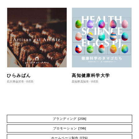
ひらみぱん
高知健康科学大学
石川県金沢市 -
WEB
高知県高知市 -
WEB
ブランディング
[258]
プロモーション
[198]
ホームページ制作
[176]