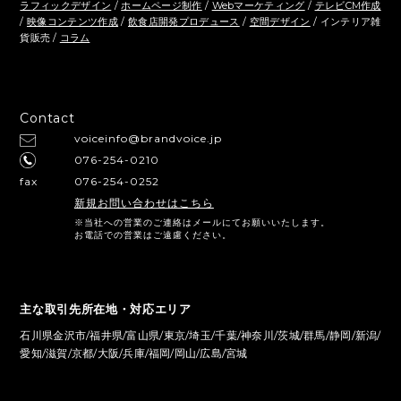
ラフィックデザイン
/
ホームページ制作
/
Webマーケティング
/
テレビCM作成
/
映像コンテンツ作成
/
飲食店開発プロデュース
/
空間デザイン
/ インテリア雑
貨販売 /
コラム
Contact
voiceinfo@brandvoice.jp
076-254-0210
fax
076-254-0252
新規お問い合わせはこちら
※当社への営業のご連絡はメールにてお願いいたします。
お電話での営業はご遠慮ください。
主な取引先所在地・対応エリア
石川県金沢市/福井県/富山県/東京/埼玉/千葉/神奈川/茨城/群馬/静岡/新潟/
愛知/滋賀/京都/大阪/兵庫/福岡/岡山/広島/宮城