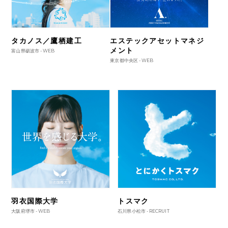
タカノス／鷹栖建工
エステックアセットマネジ
メント
富山県砺波市 -
WEB
東京都中央区 -
WEB
羽衣国際大学
トスマク
大阪府堺市 -
WEB
石川県小松市 -
RECRUIT