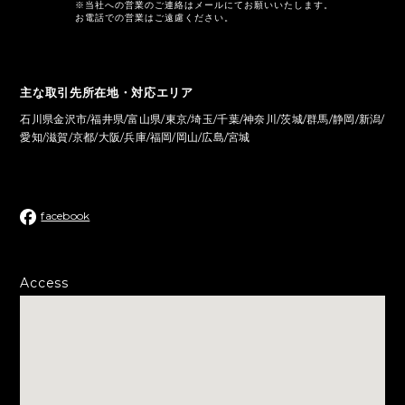
※当社への営業のご連絡はメールにてお願いいたします。
お電話での営業はご遠慮ください。
主な取引先所在地・対応エリア
石川県金沢市/福井県/富山県/東京/埼玉/千葉/神奈川/茨城/群馬/静岡/新潟/
愛知/滋賀/京都/大阪/兵庫/福岡/岡山/広島/宮城
facebook
Access