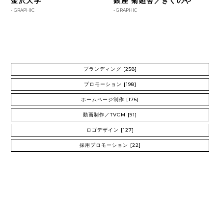
金沢大学
銀座 菊廼舎／きくのや
-
GRAPHIC
-
GRAPHIC
ブランディング
[258]
プロモーション
[198]
ホームページ制作
[176]
動画制作／TVCM
[91]
ロゴデザイン
[127]
採用プロモーション
[22]