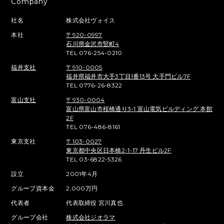
Company
社名
株式会社ヴォイス
本社
〒920-0997
石川県金沢市竪町4
TEL 076-254-0210
福井支社
〒910-0005
福井県福井市大手3丁目1番13号 大手門ビル7F
TEL 0776-26-8322
富山支社
〒930-0004
富山県富山市桜橋通り3-1 富山電気ビルディング 本館
2F
TEL 076-486-8161
東京支社
〒103-0027
東京都中央区日本橋2-1-17 丹生ビル2F
TEL 03-6822-5326
設立
2001年4月
グループ資本金
2,000万円
代表者
代表取締役 宮川真也
グループ会社
株式会社ジオラマ