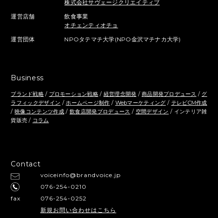
株式会社サヴェージクリエイティブ
運営店舗
飲食事業
オチェンティオチョ
運営団体
NPOタテマチ大学(NPO金沢マチナカ大学)
Business
ブランド戦略
/
プロモーション戦略
/
経営理念開発
/
商品開発プロデュース
/
グ
ラフィックデザイン
/
ホームページ制作
/
Webマーケティング
/
テレビCM作成
/
映像コンテンツ作成
/
飲食店開発プロデュース
/
空間デザイン
/ インテリア雑
貨販売 /
コラム
Contact
voiceinfo@brandvoice.jp
076-254-0210
fax
076-254-0252
新規お問い合わせはこちら