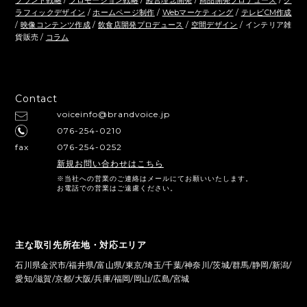
ブランド戦略
/
プロモーション戦略
/
経営理念開発
/
商品開発プロデュース
/
グ
ラフィックデザイン
/
ホームページ制作
/
Webマーケティング
/
テレビCM作成
/
映像コンテンツ作成
/
飲食店開発プロデュース
/
空間デザイン
/ インテリア雑
貨販売 /
コラム
Contact
voiceinfo@brandvoice.jp
076-254-0210
fax
076-254-0252
新規お問い合わせはこちら
※当社への営業のご連絡はメールにてお願いいたします。
お電話での営業はご遠慮ください。
主な取引先所在地・対応エリア
石川県金沢市/福井県/富山県/東京/埼玉/千葉/神奈川/茨城/群馬/静岡/新潟/
愛知/滋賀/京都/大阪/兵庫/福岡/岡山/広島/宮城