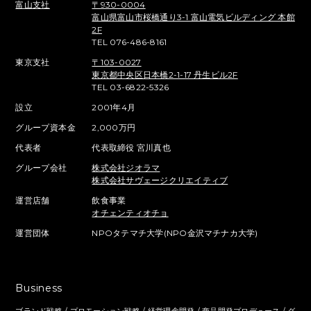
富山支社
〒930-0004
富山県富山市桜橋通り3-1 富山電気ビルディング 本館
2F
TEL 076-486-8161
東京支社
〒103-0027
東京都中央区日本橋2-1-17 丹生ビル2F
TEL 03-6822-5326
設立
2001年4月
グループ資本金
2,000万円
代表者
代表取締役 宮川真也
グループ会社
株式会社ジオラマ
株式会社サヴェージクリエイティブ
運営店舗
飲食事業
オチェンティオチョ
運営団体
NPOタテマチ大学(NPO金沢マチナカ大学)
Business