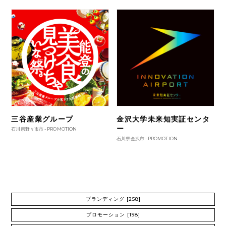
三谷産業グループ
金沢大学未来知実証センタ
ー
石川県野々市市 -
PROMOTION
石川県金沢市 -
PROMOTION
ブランディング
[258]
プロモーション
[198]