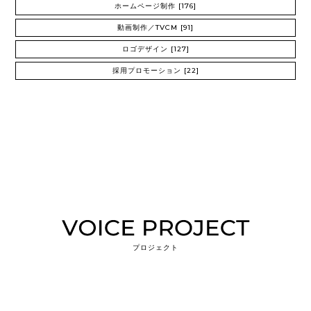
ホームページ制作
[176]
動画制作／TVCM
[91]
ロゴデザイン
[127]
採用プロモーション
[22]
プロジェクト