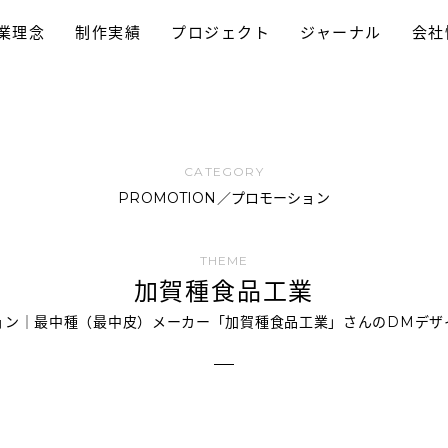
業理念
制作実績
プロジェクト
ジャーナル
会社
採用プロモーション
パンフレット制作
ホームページ制作
動画制作/TVCM
プロモーション
ブランディング
ロゴデザイン
PROMOTION／プロモーション
加賀種食品工業
ョン｜最中種（最中皮）メーカー「加賀種食品工業」さんのDMデザ