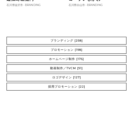
石川県金沢市 -
BRANDING
石川県白山市 -
BRANDING
ブランディング
[258]
プロモーション
[198]
ホームページ制作
[176]
動画制作／TVCM
[91]
ロゴデザイン
[127]
採用プロモーション
[22]