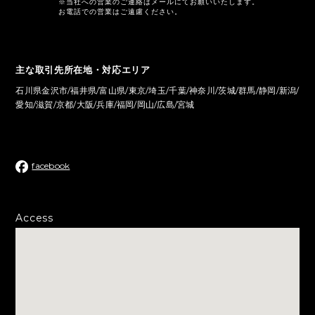
※当社への営業のご連絡はメールにてお願いいたします。
お電話での営業はご遠慮ください。
主な取引先所在地・対応エリア
石川県金沢市/福井県/富山県/東京/埼玉/千葉/神奈川/茨城/群馬/静岡/新潟/
愛知/滋賀/京都/大阪/兵庫/福岡/岡山/広島/宮城
facebook
Access