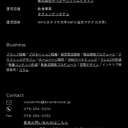
株式会社サヴェージクリエイティブ
運営店舗
飲食事業
オチェンティオチョ
運営団体
NPOタテマチ大学(NPO金沢マチナカ大学)
Business
ブランド戦略
/
プロモーション戦略
/
経営理念開発
/
商品開発プロデュース
/
グ
ラフィックデザイン
/
ホームページ制作
/
Webマーケティング
/
テレビCM作成
/
映像コンテンツ作成
/
飲食店開発プロデュース
/
空間デザイン
/ インテリア雑
貨販売 /
コラム
Contact
voiceinfo@brandvoice.jp
076-254-0210
fax
076-254-0252
新規お問い合わせはこちら