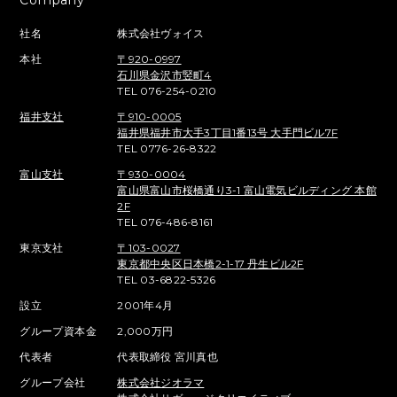
社名
株式会社ヴォイス
本社
〒920-0997
石川県金沢市竪町4
TEL 076-254-0210
福井支社
〒910-0005
福井県福井市大手3丁目1番13号 大手門ビル7F
TEL 0776-26-8322
富山支社
〒930-0004
富山県富山市桜橋通り3-1 富山電気ビルディング 本館
2F
TEL 076-486-8161
東京支社
〒103-0027
東京都中央区日本橋2-1-17 丹生ビル2F
TEL 03-6822-5326
設立
2001年4月
グループ資本金
2,000万円
代表者
代表取締役 宮川真也
グループ会社
株式会社ジオラマ