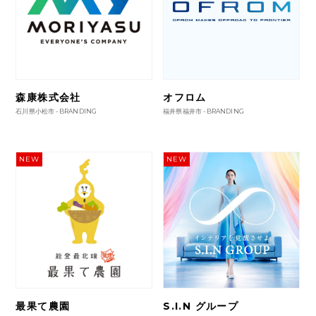
森康株式会社
オフロム
石川県小松市 -
BRANDING
福井県福井市 -
BRANDING
NEW
NEW
最果て農園
S.I.N グループ