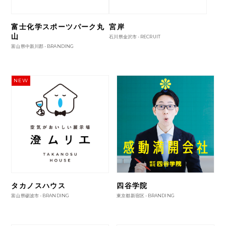
富士化学スポーツパーク丸
宮岸
山
石川県金沢市 -
RECRUIT
富山県中新川郡 -
BRANDING
NEW
タカノスハウス
四谷学院
富山県砺波市 -
BRANDING
東京都新宿区 -
BRANDING