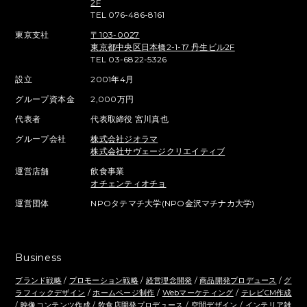
2F
TEL 076-486-8161
東京支社
〒103-0027
東京都中央区日本橋2-1-17 丹生ビル2F
TEL 03-6822-5326
設立
2001年4月
グループ資本金
2,000万円
代表者
代表取締役 宮川真也
グループ会社
株式会社ジオラマ
株式会社サヴェージクリエイティブ
運営店舗
飲食事業
オチェンティオチョ
運営団体
NPOタテマチ大学(NPO金沢マチナカ大学)
Business
ブランド戦略
/
プロモーション戦略
/
経営理念開発
/
商品開発プロデュース
/
グ
ラフィックデザイン
/
ホームページ制作
/
Webマーケティング
/
テレビCM作成
/
映像コンテンツ作成
/
飲食店開発プロデュース
/
空間デザイン
/ インテリア雑