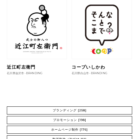
近江町左衛門
コープいしかわ
石川県金沢市 -
BRANDING
石川県白山市 -
BRANDING
ブランディング
[258]
プロモーション
[198]
ホームページ制作
[176]