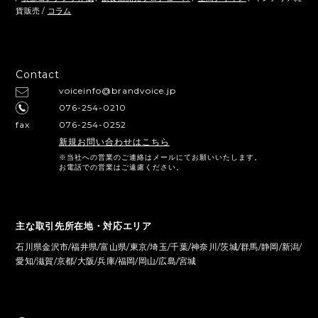
貨販売 /
コラム
Contact
voiceinfo@brandvoice.jp
076-254-0210
fax
076-254-0252
新規お問い合わせはこちら
※当社への営業のご連絡はメールにてお願いいたします。
お電話での営業はご遠慮ください。
主な取引先所在地・対応エリア
石川県金沢市/福井県/富山県/東京/埼玉/千葉/神奈川/茨城/群馬/静岡/新潟/
愛知/滋賀/京都/大阪/兵庫/福岡/岡山/広島/宮城