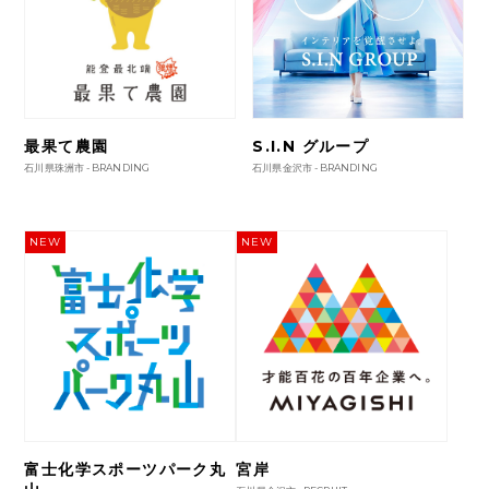
最果て農園
S.I.N グループ
石川県珠洲市 -
BRANDING
石川県金沢市 -
BRANDING
NEW
NEW
富士化学スポーツパーク丸
宮岸