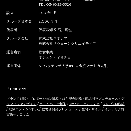
TEL 03-6822-5326
設立
2001年4月
グループ資本金
2,000万円
代表者
代表取締役 宮川真也
グループ会社
株式会社ジオラマ
株式会社サヴェージクリエイティブ
運営店舗
飲食事業
オチェンティオチョ
運営団体
NPOタテマチ大学(NPO金沢マチナカ大学)
Business
ブランド戦略
/
プロモーション戦略
/
経営理念開発
/
商品開発プロデュース
/
グ
ラフィックデザイン
/
ホームページ制作
/
Webマーケティング
/
テレビCM作成
/
映像コンテンツ作成
/
飲食店開発プロデュース
/
空間デザイン
/ インテリア雑
貨販売 /
コラム