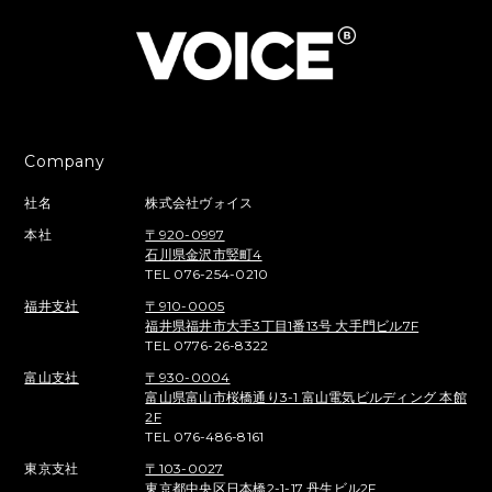
Company
社名
株式会社ヴォイス
本社
〒920-0997
石川県金沢市竪町4
TEL 076-254-0210
福井支社
〒910-0005
福井県福井市大手3丁目1番13号 大手門ビル7F
TEL 0776-26-8322
富山支社
〒930-0004
富山県富山市桜橋通り3-1 富山電気ビルディング 本館
2F
TEL 076-486-8161
東京支社
〒103-0027
東京都中央区日本橋2-1-17 丹生ビル2F