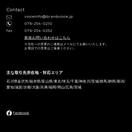
Contact
voiceinfo@brandvoice.jp
076-254-0210
fax
076-254-0252
新規お問い合わせはこちら
※当社への営業のご連絡はメールにてお願いいたします。
お電話での営業はご遠慮ください。
主な取引先所在地・対応エリア
石川県金沢市/福井県/富山県/東京/埼玉/千葉/神奈川/茨城/群馬/静岡/新潟/
愛知/滋賀/京都/大阪/兵庫/福岡/岡山/広島/宮城
facebook