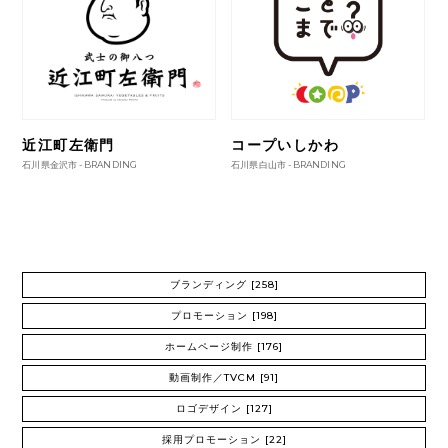
近江町左衛門
コープいしかわ
石川県金沢市 -
BRANDING
石川県白山市 -
BRANDING
ブランディング
[258]
プロモーション
[198]
ホームページ制作
[176]
動画制作／TVCM
[91]
ロゴデザイン
[127]
採用プロモーション
[22]