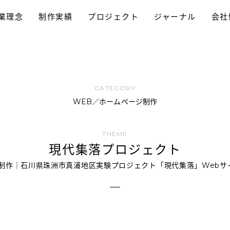
業理念
制作実績
プロジェクト
ジャーナル
会社
採用プロモーション
パンフレット制作
ホームページ制作
動画制作/TVCM
プロモーション
ブランディング
ロゴデザイン
WEB／ホームページ制作
現代集落プロジェクト
ト制作｜石川県珠洲市真浦地区実験プロジェクト「現代集落」Webサ