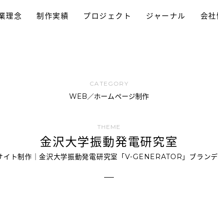
業理念
制作実績
プロジェクト
ジャーナル
会社
採用プロモーション
パンフレット制作
ホームページ制作
動画制作/TVCM
プロモーション
ブランディング
ロゴデザイン
WEB／ホームページ制作
金沢大学振動発電研究室
サイト制作｜金沢大学振動発電研究室「V-GENERATOR」ブラン