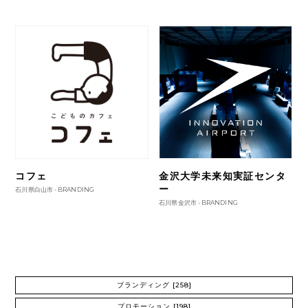
コフェ
金沢大学未来知実証センタ
ー
石川県白山市 -
BRANDING
石川県金沢市 -
BRANDING
ブランディング
[258]
プロモーション
[198]