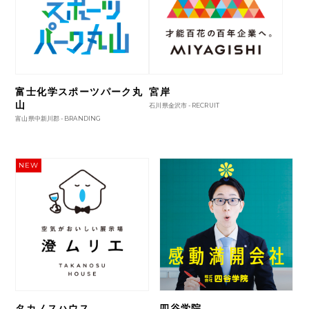
富士化学スポーツパーク丸
宮岸
山
石川県金沢市 -
RECRUIT
富山県中新川郡 -
BRANDING
NEW
タカノスハウス
四谷学院