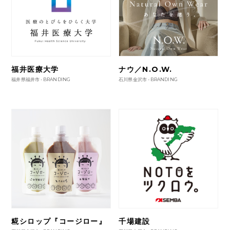
福井医療大学
ナウ／N.O.W.
福井県福井市 -
BRANDING
石川県金沢市 -
BRANDING
糀シロップ『コージロー』
千場建設