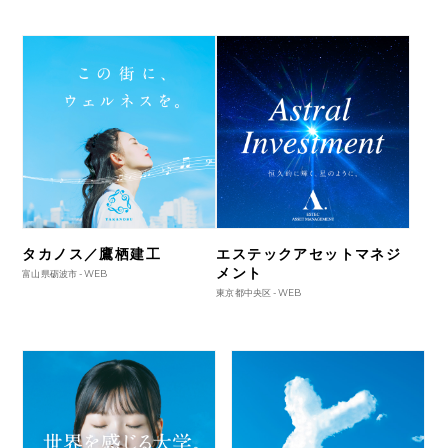
タカノス／鷹栖建工
エステックアセットマネジ
メント
富山県砺波市 -
WEB
東京都中央区 -
WEB