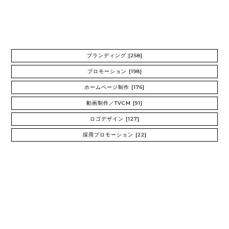
ブランディング
[258]
プロモーション
[198]
ホームページ制作
[176]
動画制作／TVCM
[91]
ロゴデザイン
[127]
採用プロモーション
[22]