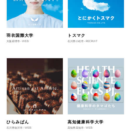
羽衣国際大学
トスマク
大阪府堺市 -
WEB
石川県小松市 -
RECRUIT
ひらみぱん
高知健康科学大学
石川県金沢市 -
WEB
高知県高知市 -
WEB