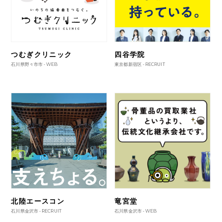
つむぎクリニック
四谷学院
石川県野々市市 -
WEB
東京都新宿区 -
RECRUIT
北陸エースコン
竜宮堂
石川県金沢市 -
RECRUIT
石川県金沢市 -
WEB