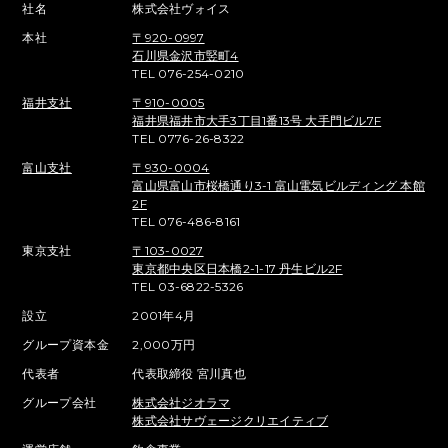
社名
株式会社ヴォイス
本社
〒920-0997
石川県金沢市竪町4
TEL 076-254-0210
福井支社
〒910-0005
福井県福井市大手3丁目1番13号 大手門ビル7F
TEL 0776-26-8322
富山支社
〒930-0004
富山県富山市桜橋通り3-1 富山電気ビルディング 本館
2F
TEL 076-486-8161
東京支社
〒103-0027
東京都中央区日本橋2-1-17 丹生ビル2F
TEL 03-6822-5326
設立
2001年4月
グループ資本金
2,000万円
代表者
代表取締役 宮川真也
グループ会社
株式会社ジオラマ
株式会社サヴェージクリエイティブ