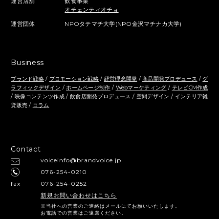
運営店舗
飲食事業
オチェンティオチョ
運営団体
NPOタテマチ大学(NPO金沢マチナカ大学)
Business
ブランド戦略
/
プロモーション戦略
/
経営理念開発
/
商品開発プロデュース
/
グ
ラフィックデザイン
/
ホームページ制作
/
Webマーケティング
/
テレビCM作成
/
映像コンテンツ作成
/
飲食店開発プロデュース
/
空間デザイン
/ インテリア雑
貨販売 /
コラム
Contact
voiceinfo@brandvoice.jp
076-254-0210
fax
076-254-0252
新規お問い合わせはこちら
※当社への営業のご連絡はメールにてお願いいたします。
お電話での営業はご遠慮ください。