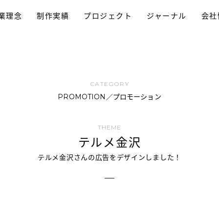
業理念
制作実績
プロジェクト
ジャーナル
会社
採用プロモーション
パンフレット制作
ホームページ制作
動画制作/TVCM
プロモーション
ブランディング
ロゴデザイン
PROMOTION／プロモーション
テルメ金沢
テルメ金沢さんの広告をデザインしました！