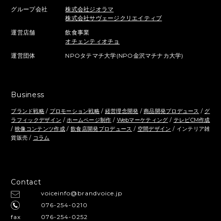
グループ会社
株式会社ジオラマ
株式会社サヴェージクリエイティブ
運営店舗
飲食事業
オチェンティオチョ
運営団体
NPOタテマチ大学(NPO金沢マチナカ大学)
Business
ブランド戦略
/
プロモーション戦略
/
経営理念開発
/
商品開発プロデュース
/
グ
ラフィックデザイン
/
ホームページ制作
/
Webマーケティング
/
テレビCM作成
/
映像コンテンツ作成
/
飲食店開発プロデュース
/
空間デザイン
/ インテリア雑
貨販売 /
コラム
Contact
voiceinfo@brandvoice.jp
076-254-0210
fax
076-254-0252