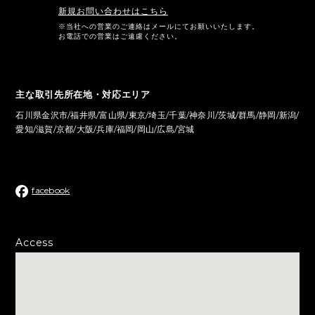
新規お問い合わせはこちら
※当社への営業のご連絡はメールにてお願いいたします。
お電話での営業はご遠慮ください。
主な取引先所在地・対応エリア
石川県金沢市/福井県/富山県/東京/埼玉/千葉/神奈川/茨城/群馬/静岡/新潟/
愛知/滋賀/京都/大阪/兵庫/福岡/岡山/広島/宮城
facebook
Access