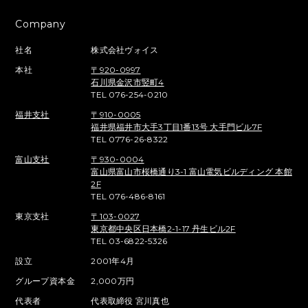
Company
社名
株式会社ヴォイス
本社
〒920-0997
石川県金沢市竪町4
TEL 076-254-0210
福井支社
〒910-0005
福井県福井市大手3丁目1番13号 大手門ビル7F
TEL 0776-26-8322
富山支社
〒930-0004
富山県富山市桜橋通り3-1 富山電気ビルディング 本館
2F
TEL 076-486-8161
東京支社
〒103-0027
東京都中央区日本橋2-1-17 丹生ビル2F
TEL 03-6822-5326
設立
2001年4月
グループ資本金
2,000万円
代表者
代表取締役 宮川真也