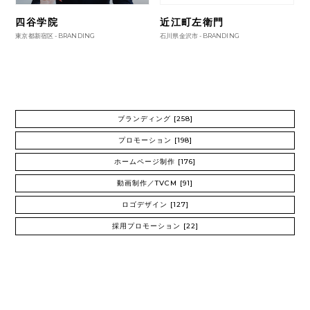
四谷学院
近江町左衛門
東京都新宿区 -
BRANDING
石川県金沢市 -
BRANDING
ブランディング
[258]
プロモーション
[198]
ホームページ制作
[176]
動画制作／TVCM
[91]
ロゴデザイン
[127]
採用プロモーション
[22]