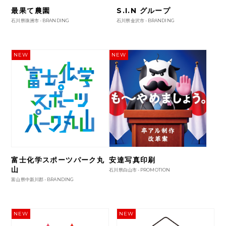
最果て農園
S.I.N グループ
石川県珠洲市 -
BRANDING
石川県金沢市 -
BRANDING
NEW
NEW
富士化学スポーツパーク丸
安達写真印刷
山
石川県白山市 -
PROMOTION
富山県中新川郡 -
BRANDING
NEW
NEW