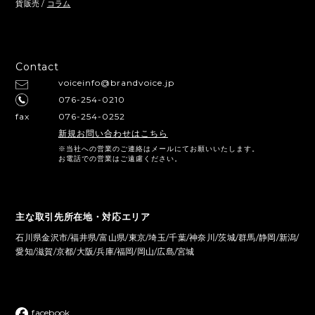
貨販売 /
コラム
Contact
voiceinfo@brandvoice.jp
076-254-0210
fax
076-254-0252
新規お問い合わせはこちら
※当社への営業のご連絡はメールにてお願いいたします。
お電話での営業はご遠慮ください。
主な取引先所在地・対応エリア
石川県金沢市/福井県/富山県/東京/埼玉/千葉/神奈川/茨城/群馬/静岡/新潟/
愛知/滋賀/京都/大阪/兵庫/福岡/岡山/広島/宮城
facebook