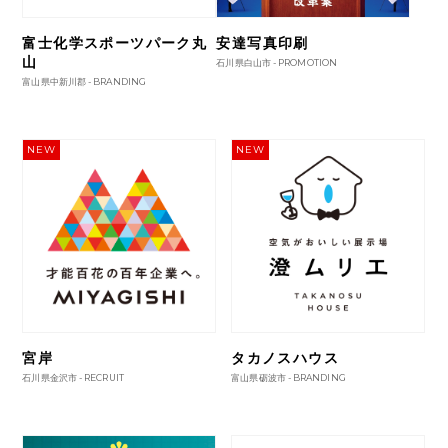
富士化学スポーツパーク丸
安達写真印刷
山
石川県白山市 -
PROMOTION
富山県中新川郡 -
BRANDING
NEW
NEW
宮岸
タカノスハウス
石川県金沢市 -
RECRUIT
富山県砺波市 -
BRANDING