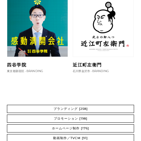
四谷学院
近江町左衛門
東京都新宿区 -
BRANDING
石川県金沢市 -
BRANDING
ブランディング
[258]
プロモーション
[198]
ホームページ制作
[176]
動画制作／TVCM
[91]