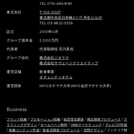
TEL 076-486-8161
東京支社
〒103-0027
東京都中央区日本橋2-1-17 丹生ビル2F
TEL 03-6822-5326
設立
2001年4月
グループ資本金
2,000万円
代表者
代表取締役 宮川真也
グループ会社
株式会社ジオラマ
株式会社サヴェージクリエイティブ
運営店舗
飲食事業
オチェンティオチョ
運営団体
NPOタテマチ大学(NPO金沢マチナカ大学)
Business
ブランド戦略
/
プロモーション戦略
/
経営理念開発
/
商品開発プロデュース
/
グ
ラフィックデザイン
/
ホームページ制作
/
Webマーケティング
/
テレビCM作成
/
映像コンテンツ作成
/
飲食店開発プロデュース
/
空間デザイン
/ インテリア雑