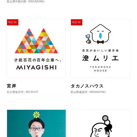
富山県中新川郡 -
BRANDING
NEW
NEW
宮岸
タカノスハウス
石川県金沢市 -
RECRUIT
富山県砺波市 -
BRANDING