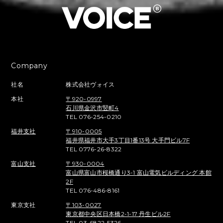
Company
社名
株式会社ヴォイス
本社
〒920-0997
石川県金沢市竪町4
TEL 076-254-0210
福井支社
〒910-0005
福井県福井市大手3丁目1番13号 大手門ビル7F
TEL 0776-26-8322
富山支社
〒930-0004
富山県富山市桜橋通り3-1 富山電気ビルディング 本館
2F
TEL 076-486-8161
東京支社
〒103-0027
東京都中央区日本橋2-1-17 丹生ビル2F
TEL 03-6822-5326