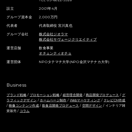
設立
2001年4月
グループ資本金
2,000万円
代表者
代表取締役 宮川真也
グループ会社
株式会社ジオラマ
株式会社サヴェージクリエイティブ
運営店舗
飲食事業
オチェンティオチョ
運営団体
NPOタテマチ大学(NPO金沢マチナカ大学)
Business
ブランド戦略
/
プロモーション戦略
/
経営理念開発
/
商品開発プロデュース
/
グ
ラフィックデザイン
/
ホームページ制作
/
Webマーケティング
/
テレビCM作成
/
映像コンテンツ作成
/
飲食店開発プロデュース
/
空間デザイン
/ インテリア雑
貨販売 /
コラム