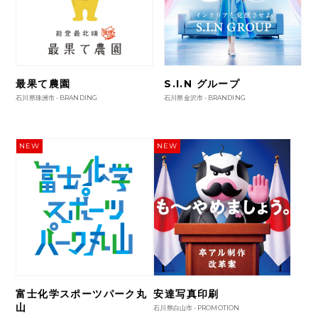
最果て農園
S.I.N グループ
石川県珠洲市 -
BRANDING
石川県金沢市 -
BRANDING
NEW
NEW
富士化学スポーツパーク丸
安達写真印刷
山
石川県白山市 -
PROMOTION