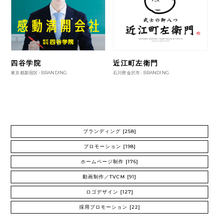
四谷学院
近江町左衛門
東京都新宿区 -
BRANDING
石川県金沢市 -
BRANDING
ブランディング
[258]
プロモーション
[198]
ホームページ制作
[176]
動画制作／TVCM
[91]
ロゴデザイン
[127]
採用プロモーション
[22]