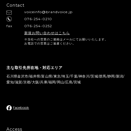
Contact
voiceinfo@brandvoice.jp
076-254-0210
fax
076-254-0252
新規お問い合わせはこちら
※当社への営業のご連絡はメールにてお願いいたします。
お電話での営業はご遠慮ください。
主な取引先所在地・対応エリア
石川県金沢市/福井県/富山県/東京/埼玉/千葉/神奈川/茨城/群馬/静岡/新潟/
愛知/滋賀/京都/大阪/兵庫/福岡/岡山/広島/宮城
facebook
Access