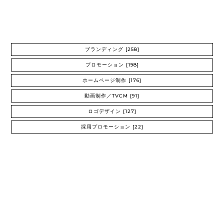
ブランディング
[258]
プロモーション
[198]
ホームページ制作
[176]
動画制作／TVCM
[91]
ロゴデザイン
[127]
採用プロモーション
[22]