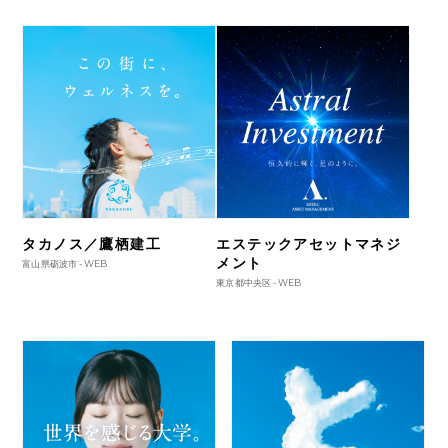
タカノス／鷹栖建工
エステックアセットマネジ
メント
富山県砺波市 -
WEB
東京都中央区 -
WEB