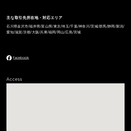
主な取引先所在地・対応エリア
石川県金沢市/福井県/富山県/東京/埼玉/千葉/神奈川/茨城/群馬/静岡/新潟/
愛知/滋賀/京都/大阪/兵庫/福岡/岡山/広島/宮城
facebook
Access