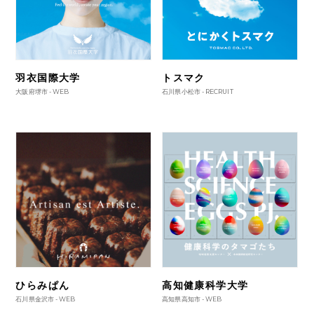
羽衣国際大学
トスマク
大阪府堺市 -
WEB
石川県小松市 -
RECRUIT
ひらみぱん
高知健康科学大学
石川県金沢市 -
WEB
高知県高知市 -
WEB