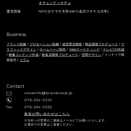
オチェンティオチョ
運営団体
NPOタテマチ大学(NPO金沢マチナカ大学)
Business
ブランド戦略
/
プロモーション戦略
/
経営理念開発
/
商品開発プロデュース
/
グ
ラフィックデザイン
/
ホームページ制作
/
Webマーケティング
/
テレビCM作成
/
映像コンテンツ作成
/
飲食店開発プロデュース
/
空間デザイン
/ インテリア雑
貨販売 /
コラム
Contact
voiceinfo@brandvoice.jp
076-254-0210
fax
076-254-0252
新規お問い合わせはこちら
※当社への営業のご連絡はメールにてお願いいたします。
お電話での営業はご遠慮ください。