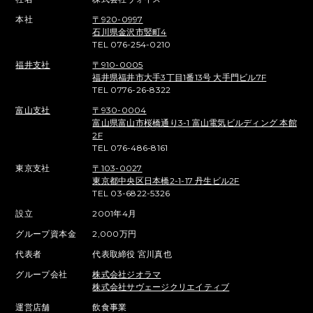
本社
〒920-0997
石川県金沢市竪町4
TEL 076-254-0210
福井支社
〒910-0005
福井県福井市大手3丁目1番13号 大手門ビル7F
TEL 0776-26-8322
富山支社
〒930-0004
富山県富山市桜橋通り3-1 富山電気ビルディング 本館
2F
TEL 076-486-8161
東京支社
〒103-0027
東京都中央区日本橋2-1-17 丹生ビル2F
TEL 03-6822-5326
設立
2001年4月
グループ資本金
2,000万円
代表者
代表取締役 宮川真也
グループ会社
株式会社ジオラマ
株式会社サヴェージクリエイティブ
運営店舗
飲食事業