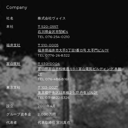
Company
社名
株式会社ヴォイス
本社
〒920-0997
石川県金沢市竪町4
TEL 076-254-0210
福井支社
〒910-0005
福井県福井市大手3丁目1番13号 大手門ビル7F
TEL 0776-26-8322
富山支社
〒930-0004
富山県富山市桜橋通り3-1 富山電気ビルディング 本館
2F
TEL 076-486-8161
東京支社
〒103-0027
東京都中央区日本橋2-1-17 丹生ビル2F
TEL 03-6822-5326
設立
2001年4月
グループ資本金
2,000万円
代表者
代表取締役 宮川真也