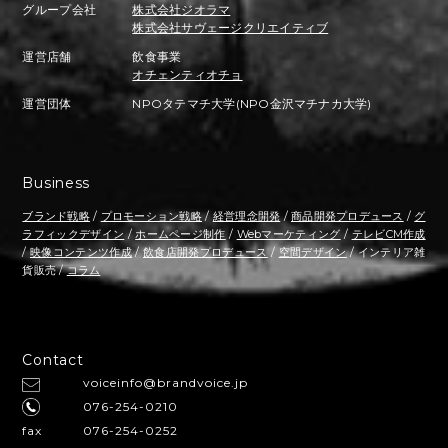
グループ会社
株式会社ジオラマ
株式会社サヴェージクリエイティブ
運営店舗
飲食事業
オチェンティオチョ
運営団体
NPOタテマチ大学(NPO金沢マチナカ大学)
Business
ブランド戦略
/
プロモーション戦略
/
経営理念開発
/
商品開発プロデュース
/
グ
ラフィックデザイン
/
ホームページ制作
/
Webマーケティング
/
テレビCM作成
/
映像コンテンツ作成
/
飲食店開発プロデュース
/
空間デザイン
/ インテリア雑
貨販売 /
コラム
Contact
voiceinfo@brandvoice.jp
076-254-0210
fax
076-254-0252