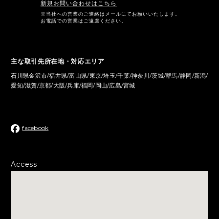
新規お問い合わせはこちら
※当社への営業のご連絡はメールにてお願いいたします。
お電話での営業はご遠慮ください。
主な取引先所在地・対応エリア
石川県金沢市/福井県/富山県/東京/埼玉/千葉/神奈川/茨城/群馬/静岡/新潟/
愛知/滋賀/京都/大阪/兵庫/福岡/岡山/広島/宮城
facebook
Access